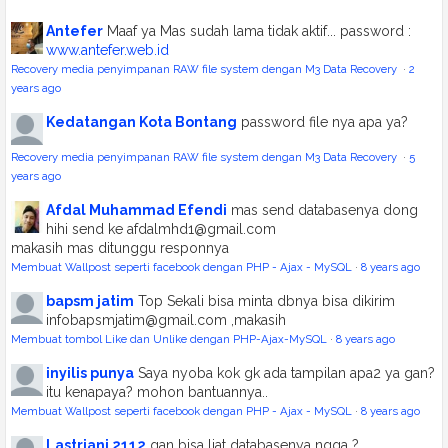
Antefer
Maaf ya Mas sudah lama tidak aktif... password :
www.antefer.web.id
Recovery media penyimpanan RAW file system dengan M3 Data Recovery
·
2
years ago
Kedatangan Kota Bontang
password file nya apa ya?
Recovery media penyimpanan RAW file system dengan M3 Data Recovery
·
5
years ago
Afdal Muhammad Efendi
mas send databasenya dong
hihi send ke afdalmhd1@gmail.com
makasih mas ditunggu responnya
Membuat Wallpost seperti facebook dengan PHP - Ajax - MySQL
·
8 years ago
bapsm jatim
Top Sekali bisa minta dbnya bisa dikirim
infobapsmjatim@gmail.com ,makasih
Membuat tombol Like dan Unlike dengan PHP-Ajax-MySQL
·
8 years ago
inyilis punya
Saya nyoba kok gk ada tampilan apa2 ya gan?
itu kenapaya? mohon bantuannya..
Membuat Wallpost seperti facebook dengan PHP - Ajax - MySQL
·
8 years ago
Lastriani 2112
gan bisa liat databasenya ngga ?