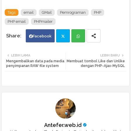
Tags
email
GMail
Pemrograman
PHP
PHP email
PHPmailer
Facebook
Twi
Wh
LEBIH LAMA
LEBIH BARU
Mengembalikan data pada media
Membuat tombol Like dan Unlike
tte
ats
penyimpanan RAW file system
dengan PHP-Ajax-MySQL
r
app
Antefer.web.id