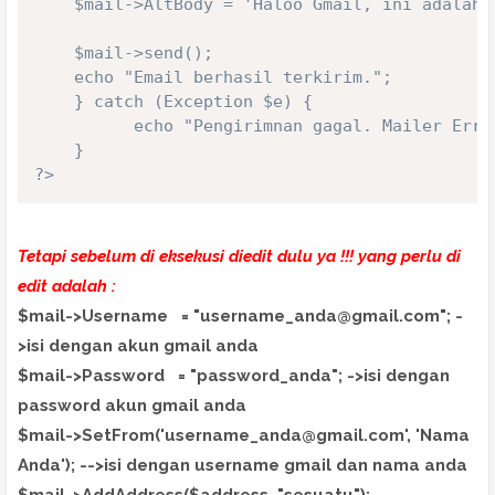
    $mail->AltBody = 'Haloo Gmail, ini adalah 
    $mail->send();

    echo "Email berhasil terkirim.";

    } catch (Exception $e) {

          echo "Pengirimnan gagal. Mailer Error
    }

?>
Tetapi sebelum di eksekusi diedit dulu ya !!! yang perlu di
edit adalah :
$mail->Username = "username_anda@gmail.com"; -
>isi dengan akun gmail anda
$mail->Password = "password_anda"; ->isi dengan
password akun gmail anda
$mail->SetFrom('username_anda@gmail.com', 'Nama
Anda'); -->isi dengan username gmail dan nama anda
$mail->AddAddress($address, "sesuatu");