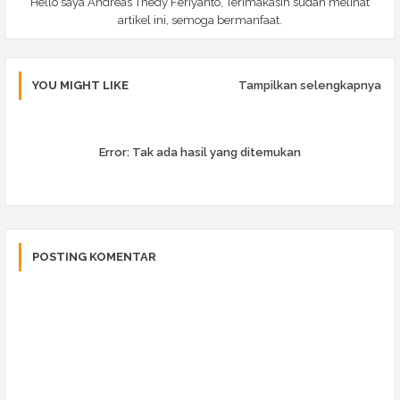
Hello saya Andreas Thedy Feriyanto, Terimakasih sudah melihat
artikel ini, semoga bermanfaat.
YOU MIGHT LIKE
Tampilkan selengkapnya
Error:
Tak ada hasil yang ditemukan
POSTING KOMENTAR