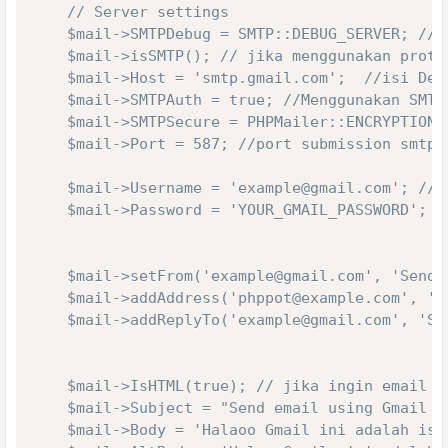
    // Server settings

    $mail->SMTPDebug = SMTP::DEBUG_SERVER; // 
    $mail->isSMTP(); // jika menggunakan protok
    $mail->Host = 'smtp.gmail.com';  //isi Deng
    $mail->SMTPAuth = true; //Menggunakan SMTP 
    $mail->SMTPSecure = PHPMailer::ENCRYPTION_
    $mail->Port = 587; //port submission smtp.g
    $mail->Username = 'example@gmail.com'; // 
    $mail->Password = 'YOUR_GMAIL_PASSWORD'; //
    $mail->setFrom('example@gmail.com', 'Sende
    $mail->addAddress('phppot@example.com', 'R
    $mail->addReplyTo('example@gmail.com', 'Se
    $mail->IsHTML(true); // jika ingin email be
    $mail->Subject = "Send email using Gmail S
    $mail->Body = 'Halaoo Gmail ini adalah isi