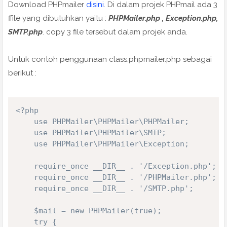
Download PHPmailer
disini
. Di dalam projek PHPmail ada 3
ffile yang dibutuhkan yaitu :
PHPMailer.php , Exception.php,
SMTP.php
. copy 3 file tersebut dalam projek anda.
Untuk contoh penggunaan class.phpmailer.php sebagai
berikut :
<?php

    use PHPMailer\PHPMailer\PHPMailer;

    use PHPMailer\PHPMailer\SMTP;

    use PHPMailer\PHPMailer\Exception;

    require_once __DIR__ . '/Exception.php';

    require_once __DIR__ . '/PHPMailer.php';

    require_once __DIR__ . '/SMTP.php';

    $mail = new PHPMailer(true);

    try {
