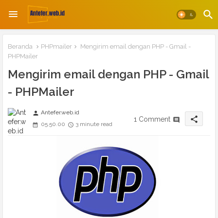
Beranda
PHPmailer
Mengirim email dengan PHP - Gmail -
PHPMailer
Mengirim email dengan PHP - Gmail
- PHPMailer
Antefer.web.id
person
share
1 Comment
05.50.00
3 minute read